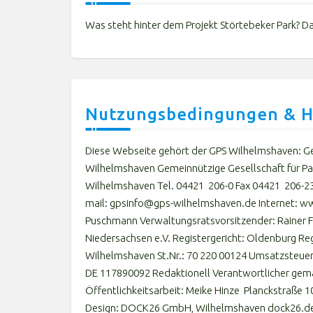
Was steht hinter dem Projekt Störtebeker Park? Da
Nutzungsbedingungen & H
Diese Webseite gehört der GPS Wilhelmshaven: Gem
Wilhelmshaven Gemeinnützige Gesellschaft für Pa
Wilhelmshaven Tel. 04421 206-0 Fax 04421 206-230
mail: gpsinfo@gps-wilhelmshaven.de Internet: w
Puschmann Verwaltungsratsvorsitzender: Rainer Fl
Niedersachsen e.V. Registergericht: Oldenburg Re
Wilhelmshaven St.Nr.: 70 220 00124 Umsatzsteue
DE 117890092 Redaktionell Verantwortlicher gem
Öffentlichkeitsarbeit: Meike Hinze Planckstraße
Design: DOCK26 GmbH, Wilhelmshaven dock26.d