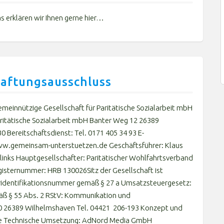
s erklären wir Ihnen gerne hier…
aftungsausschluss
einnützige Gesellschaft für Paritätische Sozialarbeit mbH
ritätische Sozialarbeit mbH Banter Weg 12 26389
 Bereitschaftsdienst: Tel. 0171 405 34 93 E-
ww.gemeinsam-unterstuetzen.de Geschäftsführer: Klaus
inks Hauptgesellschafter: Paritätischer Wohlfahrtsverband
gisternummer: HRB 130026Sitz der Gesellschaft ist
ridentifikationsnummer gemäß § 27 a Umsatzsteuergesetz:
äß § 55 Abs. 2 RStV: Kommunikation und
 10 26389 Wilhelmshaven Tel. 04421 206-193 Konzept und
e Technische Umsetzung: AdNord Media GmbH