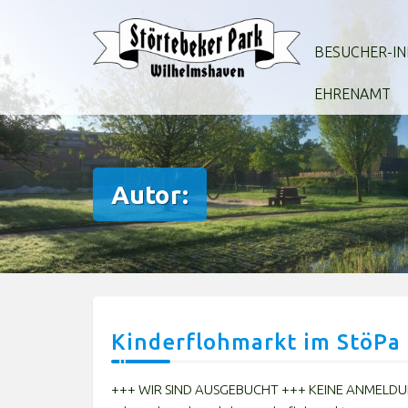
Zum
Inhalt
BESUCHER-IN
springen
EHRENAMT
Autor:
Kinderflohmarkt im StöPa
+++ WIR SIND AUSGEBUCHT +++ KEINE ANMELDUN