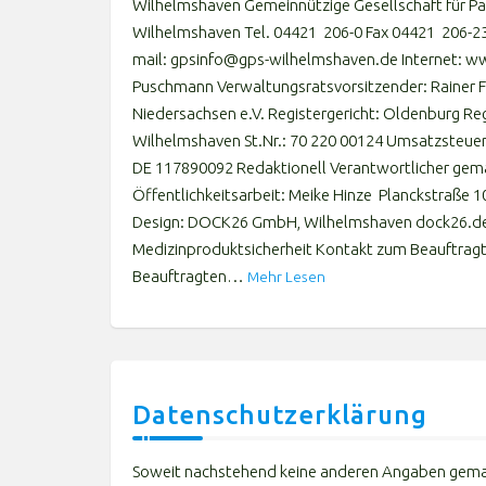
Wilhelmshaven Gemeinnützige Gesellschaft für Pa
Wilhelmshaven Tel. 04421 206-0 Fax 04421 206-230
mail: gpsinfo@gps-wilhelmshaven.de Internet: w
Puschmann Verwaltungsratsvorsitzender: Rainer Fl
Niedersachsen e.V. Registergericht: Oldenburg Re
Wilhelmshaven St.Nr.: 70 220 00124 Umsatzsteue
DE 117890092 Redaktionell Verantwortlicher gem
Öffentlichkeitsarbeit: Meike Hinze Planckstraße
Design: DOCK26 GmbH, Wilhelmshaven dock26.d
Medizinproduktsicherheit Kontakt zum Beauftragte
Beauftragten…
Mehr Lesen
Datenschutzerklärung
Soweit nachstehend keine anderen Angaben gemacht