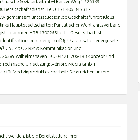
ritätische Sozialarbeit mbH Banter Weg 12 26389
 Bereitschaftsdienst: Tel. 0171 405 34 93 E-
ww.gemeinsam-unterstuetzen.de Geschäftsführer: Klaus
inks Hauptgesellschafter: Paritätischer Wohlfahrtsverband
gisternummer: HRB 130026Sitz der Gesellschaft ist
ridentifikationsnummer gemäß § 27 a Umsatzsteuergesetz:
äß § 55 Abs. 2 RStV: Kommunikation und
 10 26389 Wilhelmshaven Tel. 04421 206-193 Konzept und
e Technische Umsetzung: AdNord Media GmbH
n für Medizinproduktesicherheit: Sie erreichen unsere
 werden, ist die Bereitstellung Ihrer