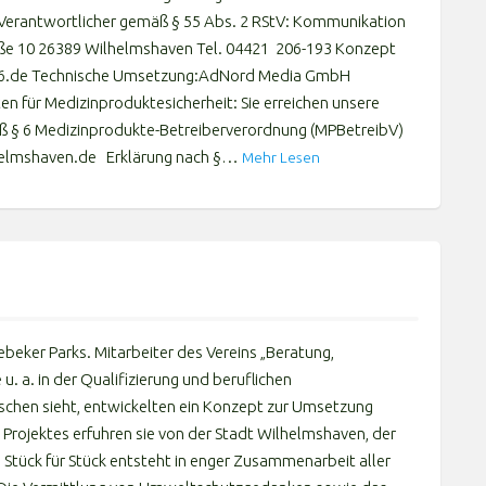
erantwortlicher gemäß § 55 Abs. 2 RStV: Kommunikation
raße 10 26389 Wilhelmshaven Tel. 04421 206-193 Konzept
6.de Technische Umsetzung:AdNord Media GmbH
n für Medizinproduktesicherheit: Sie erreichen unsere
ß § 6 Medizinprodukte-Betreiberverordnung (MPBetreibV)
lhelmshaven.de Erklärung nach §…
Mehr Lesen
ebeker Parks. Mitarbeiter des Vereins „Beratung,
. a. in der Qualifizierung und beruflichen
schen sieht, entwickelten ein Konzept zur Umsetzung
Projektes erfuhren sie von der Stadt Wilhelmshaven, der
 Stück für Stück entsteht in enger Zusammenarbeit aller