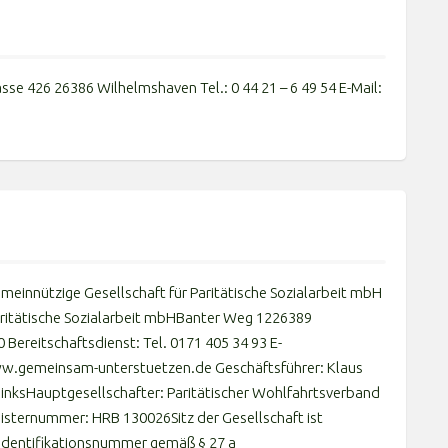
rasse 426 26386 Wilhelmshaven Tel.: 0 44 21 – 6 49 54 E-Mail:
einnützige Gesellschaft für Paritätische Sozialarbeit mbH
ritätische Sozialarbeit mbHBanter Weg 1226389
ereitschaftsdienst: Tel. 0171 405 34 93 E-
ww.gemeinsam-unterstuetzen.de Geschäftsführer: Klaus
inksHauptgesellschafter: Paritätischer Wohlfahrtsverband
isternummer: HRB 130026Sitz der Gesellschaft ist
identifikationsnummer gemäß § 27 a