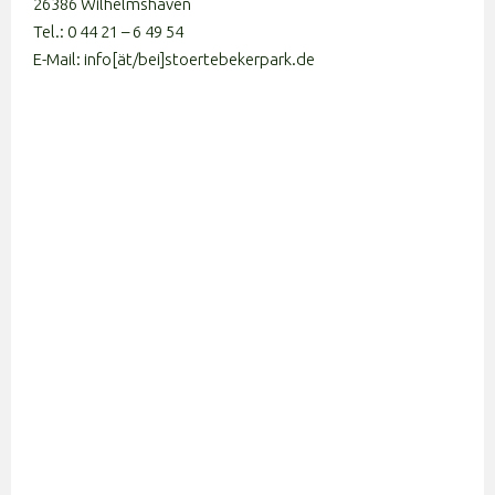
26386 Wilhelmshaven
Tel.: 0 44 21 – 6 49 54
E-Mail: info[ät/bei]stoertebekerpark.de