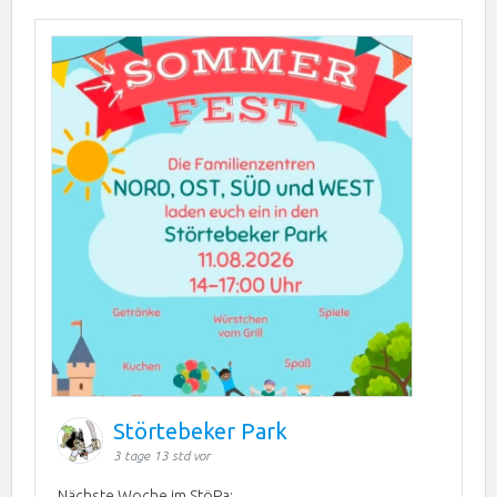
Störtebeker Park
3 tage 13 std vor
Nächste Woche im StöPa: