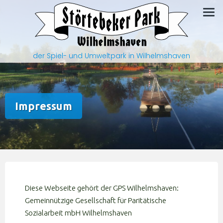
Zum
Inhalt
springen
der Spiel- und Umweltpark in Wilhelmshaven
Impressum
Diese Webseite gehört der GPS Wilhelmshaven:
Gemeinnützige Gesellschaft für Paritätische
Sozialarbeit mbH Wilhelmshaven