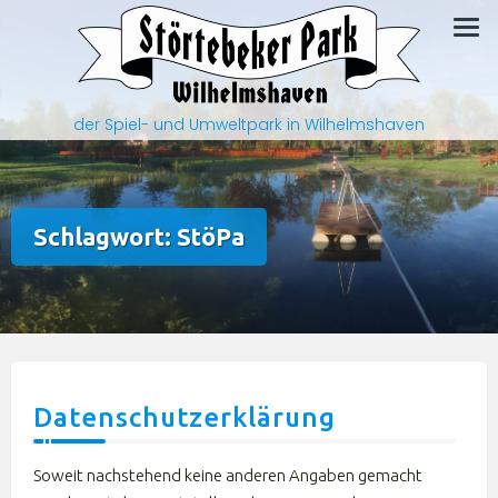
Zum
Inhalt
springen
der Spiel- und Umweltpark in Wilhelmshaven
Schlagwort:
StöPa
Datenschutzerklärung
Soweit nachstehend keine anderen Angaben gemacht