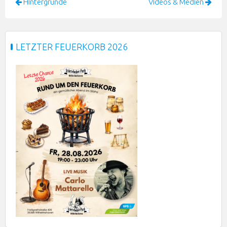
Beitragsnavigation
Hintergründe
Videos & Medien
LETZTER FEUERKORB 2026