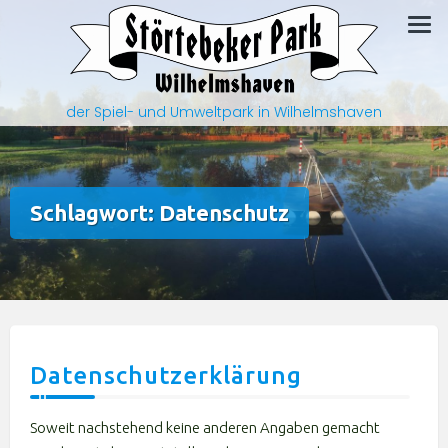
Zum
Inhalt
springen
der Spiel- und Umweltpark in Wilhelmshaven
Schlagwort:
Datenschutz
Datenschutzerklärung
Soweit nachstehend keine anderen Angaben gemacht