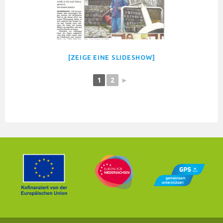
[ZEIGE EINE SLIDESHOW]
1
2
►